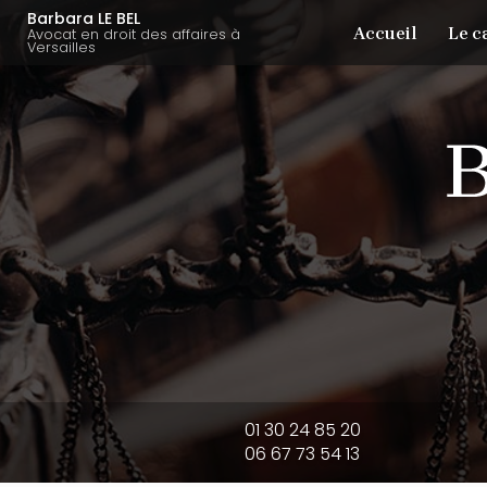
Aller
Navigation principale
Barbara LE BEL
Accueil
Le c
au
Avocat en droit des affaires à
Versailles
contenu
principal
01 30 24 85 20
06 67 73 54 13