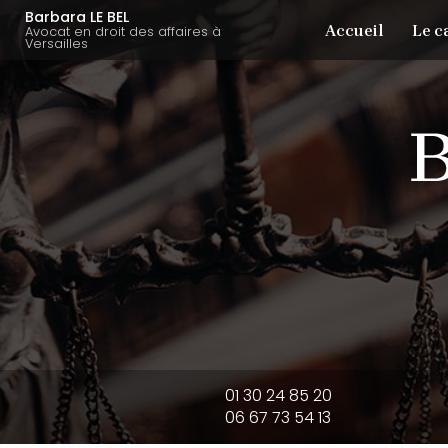
Aller
Navigation principale
Barbara LE BEL
Accueil
Le c
au
Avocat en droit des affaires à
Versailles
contenu
principal
01 30 24 85 20
06 67 73 54 13