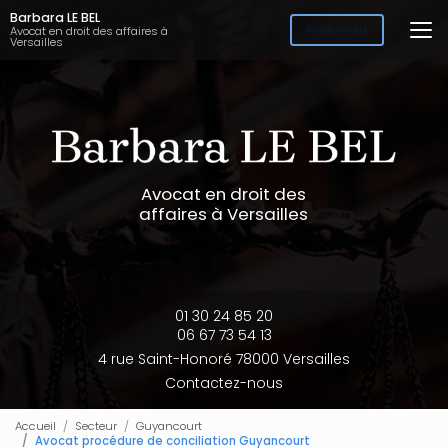
Aller
Barbara LE BEL
au
Avocat en droit des affaires à
Rendez-vous
Versailles
contenu
principal
Avocat en droit des
affaires à Versailles
01 30 24 85 20
06 67 73 54 13
4 rue Saint-Honoré 78000 Versailles
Contactez-nous
Accueil
Secteur
Guyancourt
Avocat procédure de conciliation Guyancourt