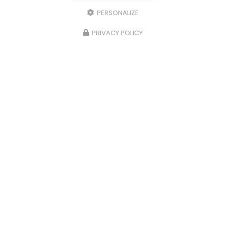
PERSONALIZE
PRIVACY POLICY
Barbara LE BEL
Avocat en droit des affaires à Versailles
4 rue Saint-Honoré
78000 Versailles
01 30 24 85 20
06 67 73 54 13