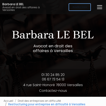
Aller
Barbara LE BEL
au
Avocat en droit des affaires à
Rendez-vous
Versailles
contenu
principal
Avocat en droit des
affaires à Versailles
01 30 24 85 20
06 67 73 54 13
4 rue Saint-Honoré 78000 Versailles
Contactez-nous
Accueil
Droit des entreprises en difficulté
Restructuring pour entreprise en difficulté à Versailles