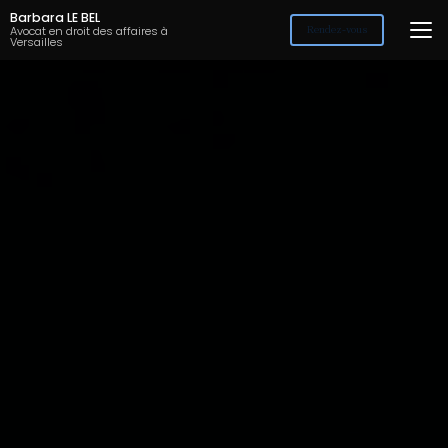
Aller
Barbara LE BEL
au
Avocat en droit des affaires à
Rendez-vous
Versailles
contenu
principal