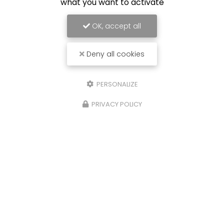
what you want to activate
OK, accept all
01 30 24 85 20
Deny all cookies
06 67 73 54 13
4 rue Saint-Honoré 78000 Versailles
PERSONALIZE
Contactez-nous
PRIVACY POLICY