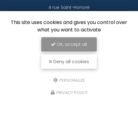
4 rue Saint-Honoré
78000 Versailles
This site uses cookies and gives you control over
01 30 24 85 20
what you want to activate
06 67 73 54 13
OK, accept all
Deny all cookies
Envoyez un message
Nom Prénom
PERSONALIZE
Société
PRIVACY POLICY
Email
Téléphone
Message