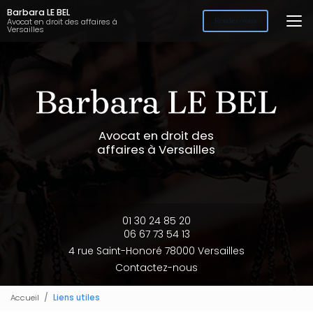
Aller
Barbara LE BEL
au
Avocat en droit des affaires à
Rendez-vous
Versailles
contenu
principal
Avocat en droit des
affaires à Versailles
01 30 24 85 20
06 67 73 54 13
4 rue Saint-Honoré 78000 Versailles
Contactez-nous
Accueil
Liens utiles