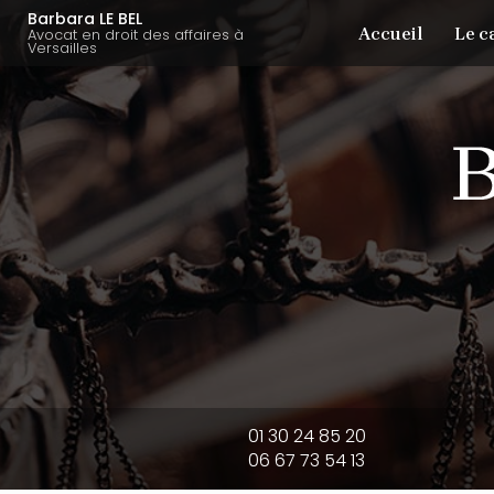
Aller
Navigation principale
Barbara LE BEL
Accueil
Le c
au
Avocat en droit des affaires à
Versailles
contenu
principal
01 30 24 85 20
06 67 73 54 13