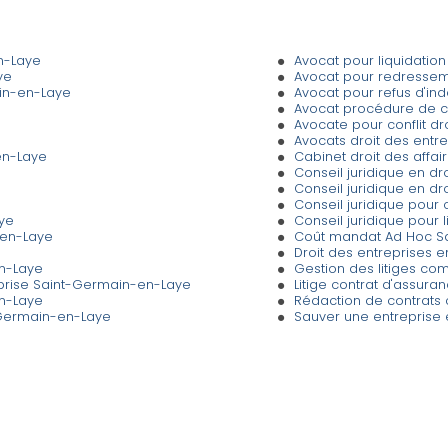
n-Laye
Avocat pour liquidatio
ye
Avocat pour redresseme
ain-en-Laye
Avocat pour refus d'i
Avocat procédure de c
Avocate pour conflit d
Avocats droit des entr
en-Laye
Cabinet droit des affa
Conseil juridique en d
Conseil juridique en d
Conseil juridique pour
ye
Conseil juridique pour
-en-Laye
Coût mandat Ad Hoc S
Droit des entreprises e
en-Laye
Gestion des litiges c
eprise Saint-Germain-en-Laye
Litige contrat d'assur
en-Laye
Rédaction de contrats
-Germain-en-Laye
Sauver une entreprise 