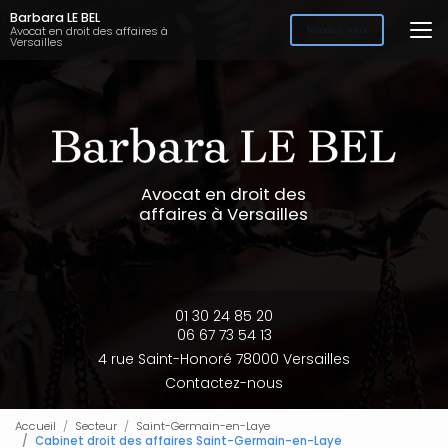
Aller
Barbara LE BEL
au
Avocat en droit des affaires à
Rendez-vous
Versailles
contenu
principal
Avocat en droit des
affaires à Versailles
01 30 24 85 20
06 67 73 54 13
4 rue Saint-Honoré 78000 Versailles
Contactez-nous
Accueil
Secteur
Saint-Germain-en-Laye
Cabinet droit des affaires Saint-Germain-en-Laye