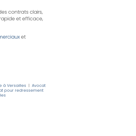
s contrats clairs,
rapide et efficace,
merciaux
et
e à Versailles
|
Avocat
at pour redressement
lles