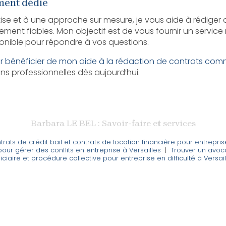
ent dédié
se et à une approche sur mesure, je vous aide à rédiger de
ement fiables. Mon objectif est de vous fournir un service 
ponible pour répondre à vos questions.
 bénéficier de mon aide à la rédaction de contrats com
ons professionnelles dès aujourd’hui.
Barbara LE BEL : Savoir-faire et services
trats de crédit bail et contrats de location financière pour entrepris
pour gérer des conflits en entreprise à Versailles
|
Trouver un avoc
iciaire et procédure collective pour entreprise en difficulté à Versai