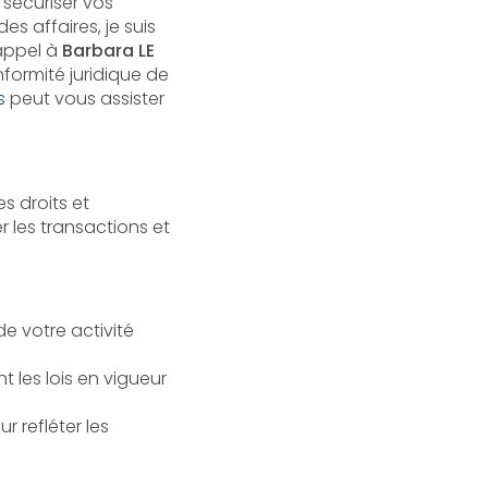
 sécuriser vos
es affaires, je suis
appel à
Barbara LE
nformité juridique de
s
peut vous assister
s droits et
r les transactions et
 de votre activité
 les lois en vigueur
 refléter les