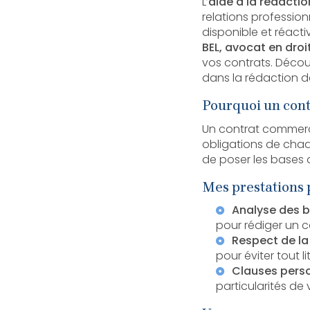
L’
aide à la rédact
relations professionn
disponible et réact
BEL, avocat en droit
vos contrats. Déc
dans la rédaction d
Pourquoi un contr
Un contrat commercia
obligations de chaqu
de poser les bases 
Mes prestations
Analyse des b
pour rédiger un 
Respect de la
pour éviter tout li
Clauses pers
particularités de