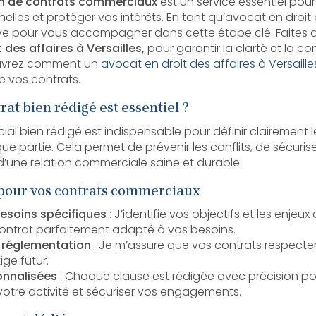
ion de contrats commerciaux
est un service essentiel pour
elles et protéger vos intérêts. En tant qu’avocat en droit d
ive pour vous accompagner dans cette étape clé. Faites 
 des affaires à Versailles,
pour garantir la clarté et la co
ouvrez comment un
avocat en droit des affaires à Versaille
e vos contrats.
at bien rédigé est essentiel ?
l bien rédigé est indispensable pour définir clairement le
e partie. Cela permet de prévenir les conflits, de sécurise
d’une relation commerciale saine et durable.
 pour vos contrats commerciaux
esoins spécifiques
: J’identifie vos objectifs et les enjeux
contrat parfaitement adapté à vos besoins.
 réglementation
: Je m’assure que vos contrats respectent
tige futur.
onnalisées
: Chaque clause est rédigée avec précision pour
 votre activité et sécuriser vos engagements.