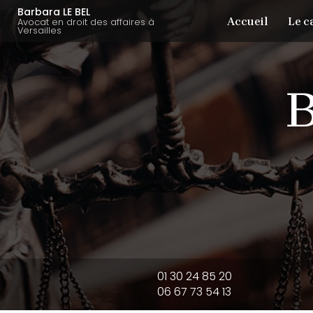
Aller
Navigation principale
Barbara LE BEL
Accueil
Le c
au
Avocat en droit des affaires à
Versailles
contenu
principal
01 30 24 85 20
06 67 73 54 13