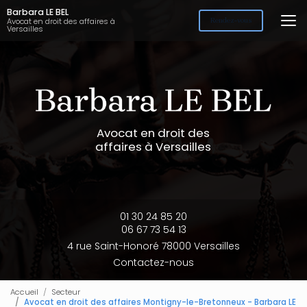
Aller
Barbara LE BEL
au
Avocat en droit des affaires à
Rendez-vous
Versailles
contenu
principal
Avocat en droit des
affaires à Versailles
01 30 24 85 20
06 67 73 54 13
4 rue Saint-Honoré 78000 Versailles
Contactez-nous
Accueil
Secteur
Avocat en droit des affaires Montigny-le-Bretonneux - Barbara LE