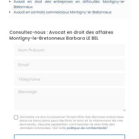
Avocat en droit des entreprises en difficultés
Montigny-le-
Bretonneux
Avocat en contrats commerciaux
Montigny-le-Bretonneux
Consultez-nous : Avocat en droit des affaires
Montigny-le-Bretonneux Barbara LE BEL
Nom Prénom
Email
Téléphone
Message
J'autorise ce site à conserver l'ensemble des données transmises
dans ce formulaire pour faciliter le suivi et le traitement de ma
demande.
(Aucune exploitation commerciale ne sera faite des
données concervées. Voir notre
politique de confidentialité
)