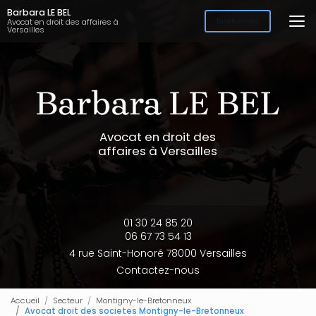
Aller
Barbara LE BEL
au
Avocat en droit des affaires à
Rendez-vous
Versailles
contenu
principal
Avocat en droit des
affaires à Versailles
01 30 24 85 20
06 67 73 54 13
4 rue Saint-Honoré 78000 Versailles
Contactez-nous
Accueil
Secteur
Montigny-le-Bretonneux
Avocat droit des societes Montigny-le-Bretonneux