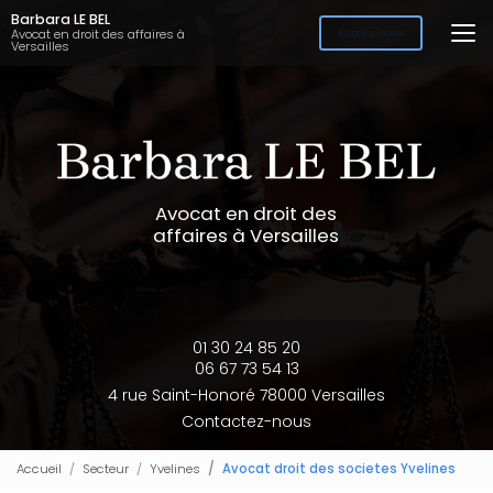
Aller
Barbara LE BEL
au
Avocat en droit des affaires à
Rendez-vous
Versailles
contenu
principal
Avocat en droit des
affaires à Versailles
01 30 24 85 20
06 67 73 54 13
4 rue Saint-Honoré 78000 Versailles
Contactez-nous
Accueil
Secteur
Yvelines
Avocat droit des societes Yvelines