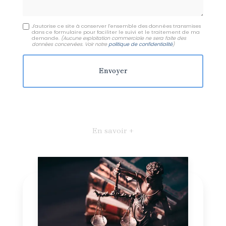
J'autorise ce site à conserver l'ensemble des données transmises
dans ce formulaire pour faciliter le suivi et le traitement de ma
demande.
(Aucune exploitation commerciale ne sera faite des
données concervées. Voir notre
politique de confidentialité
)
En savoir +