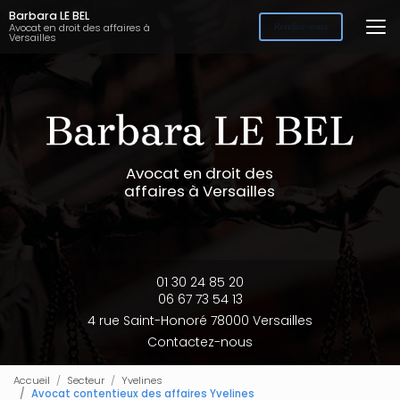
Aller
Barbara LE BEL
au
Avocat en droit des affaires à
Rendez-vous
Versailles
contenu
principal
Avocat en droit des
affaires à Versailles
01 30 24 85 20
06 67 73 54 13
4 rue Saint-Honoré 78000 Versailles
Contactez-nous
Accueil
Secteur
Yvelines
Avocat contentieux des affaires Yvelines