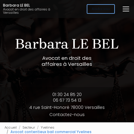
Aller
Barbara LE BEL
au
Avocat en droit des affaires à
Rendez-vous
Versailles
contenu
principal
Avocat en droit des
affaires à Versailles
01 30 24 85 20
06 67 73 54 13
4 rue Saint-Honoré 78000 Versailles
Contactez-nous
Accueil
Secteur
Yvelines
Avocat contentieux bail commercial Yvelines