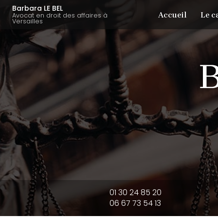
Aller
Navigation principale
Barbara LE BEL
Accueil
Le c
au
Avocat en droit des affaires à
Versailles
contenu
principal
01 30 24 85 20
06 67 73 54 13