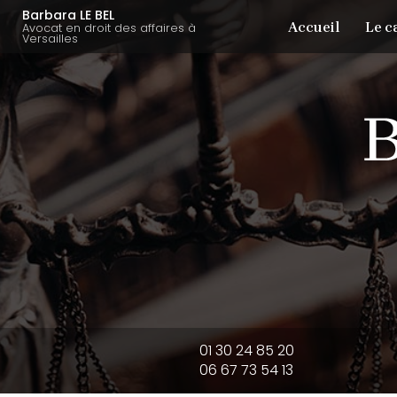
Aller
Navigation principale
Barbara LE BEL
Accueil
Le c
au
Avocat en droit des affaires à
Versailles
contenu
principal
01 30 24 85 20
06 67 73 54 13