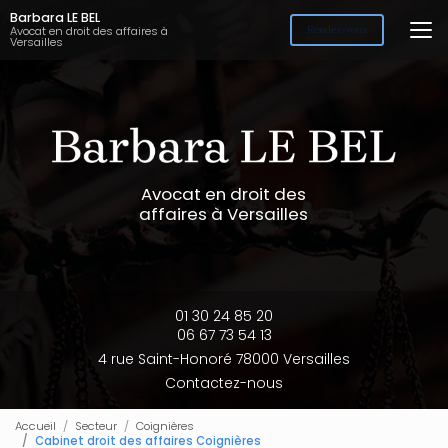
Aller
Barbara LE BEL
au
Avocat en droit des affaires à
Rendez-vous
Versailles
contenu
principal
Avocat en droit des
affaires à Versailles
01 30 24 85 20
06 67 73 54 13
4 rue Saint-Honoré 78000 Versailles
Contactez-nous
Accueil
Secteur
Coignières
Cabinet droit des affaires Coignières