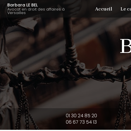
Aller
Navigation principale
Barbara LE BEL
Accueil
Le c
au
Avocat en droit des affaires à
Versailles
contenu
principal
01 30 24 85 20
06 67 73 54 13