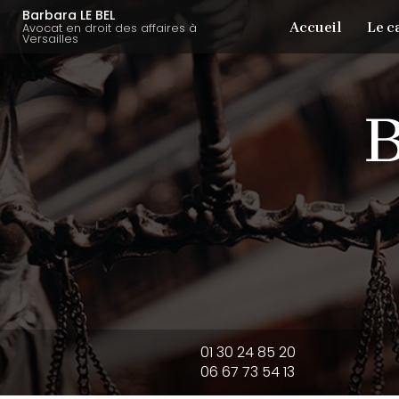
Aller
Navigation principale
Barbara LE BEL
Accueil
Le c
au
Avocat en droit des affaires à
Versailles
contenu
principal
01 30 24 85 20
06 67 73 54 13