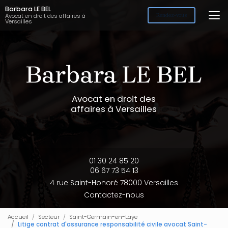
Aller
Barbara LE BEL
au
Avocat en droit des affaires à
Rendez-vous
Versailles
contenu
principal
Avocat en droit des
affaires à Versailles
01 30 24 85 20
06 67 73 54 13
4 rue Saint-Honoré 78000 Versailles
Contactez-nous
Accueil
Secteur
Saint-Germain-en-Laye
Litige contrat d'assurance responsabilité civile avocat Saint-