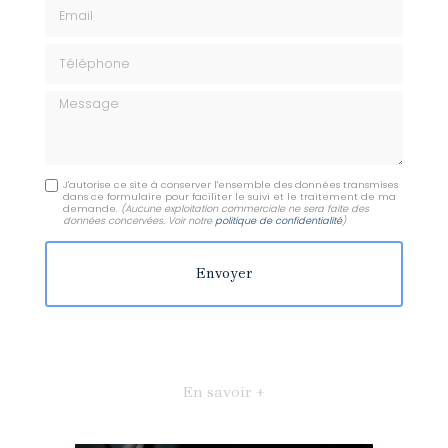
Email
Téléphone
Message
J'autorise ce site à conserver l'ensemble des données transmises
dans ce formulaire pour faciliter le suivi et le traitement de ma
demande.
(Aucune exploitation commerciale ne sera faite des
données concervées. Voir notre
politique de confidentialité
)
En savoir +