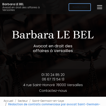
Aller
Barbara LE BEL
au
Avocat en droit des affaires à
Rendez-vous
Versailles
contenu
principal
Avocat en droit des
affaires à Versailles
01 30 24 85 20
06 67 73 54 13
4 rue Saint-Honoré 78000 Versailles
Contactez-nous
Accueil
Secteur
Saint-Germain-en-Laye
Rédaction de contrats commerciaux par avocat Saint-Germain-