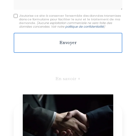
J'autorise ce site à conserver l'ensemble des données transmises
dans ce formulaire pour faciliter le suivi et le traitement de ma
demande.
(Aucune exploitation commerciale ne sera faite des
données concervées. Voir notre
politique de confidentialité
)
En savoir +