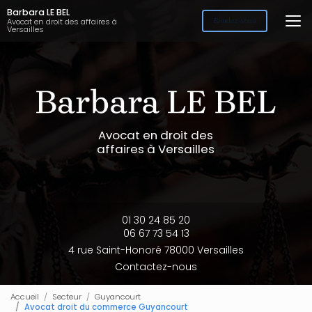
Aller
Barbara LE BEL
au
Avocat en droit des affaires à
Rendez-vous
Versailles
contenu
principal
Avocat en droit des
affaires à Versailles
01 30 24 85 20
06 67 73 54 13
4 rue Saint-Honoré 78000 Versailles
Contactez-nous
Accueil
Secteur
Guyancourt
Avocat droit du commerce Guyancourt