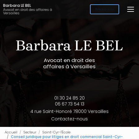
Aller
Barbara LE BEL
au
Avocat en droit des affaires à
Rendez-vous
Versailles
contenu
principal
Avocat en droit des
affaires à Versailles
01 30 24 85 20
06 67 73 54 13
4 rue Saint-Honoré 78000 Versailles
Contactez-nous
Accueil
Secteur
Saint-Cyr-l'École
Conseil juridique pour litiges en droit commercial Saint-Cyr-