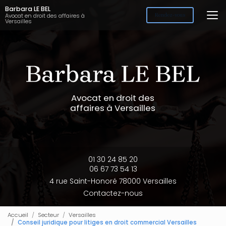
Aller
Barbara LE BEL
au
Avocat en droit des affaires à
Rendez-vous
Versailles
contenu
principal
Avocat en droit des
affaires à Versailles
01 30 24 85 20
06 67 73 54 13
4 rue Saint-Honoré 78000 Versailles
Contactez-nous
Accueil
Secteur
Versailles
Conseil juridique pour litiges en droit commercial Versailles