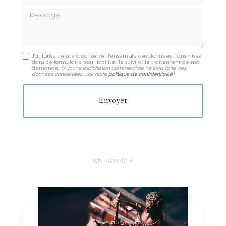
Message
J'autorise ce site à conserver l'ensemble des données transmises
dans ce formulaire pour faciliter le suivi et le traitement de ma
demande.
(Aucune exploitation commerciale ne sera faite des
données concervées. Voir notre
politique de confidentialité
)
En savoir +