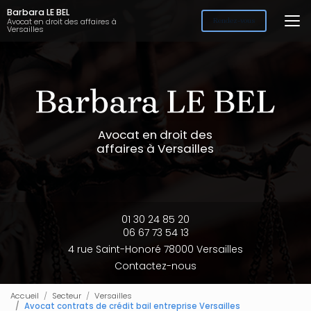
Aller
Barbara LE BEL
au
Avocat en droit des affaires à
Rendez-vous
Versailles
contenu
principal
Avocat en droit des
affaires à Versailles
01 30 24 85 20
06 67 73 54 13
4 rue Saint-Honoré 78000 Versailles
Contactez-nous
Accueil
Secteur
Versailles
Avocat contrats de crédit bail entreprise Versailles