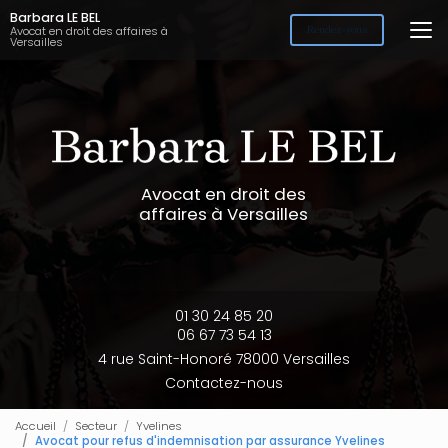
Aller
Barbara LE BEL
au
Avocat en droit des affaires à
Rendez-vous
Versailles
contenu
principal
Avocat en droit des
affaires à Versailles
01 30 24 85 20
06 67 73 54 13
4 rue Saint-Honoré 78000 Versailles
Contactez-nous
Accueil
Secteur
Yvelines
Avocat pour refus d'indemnisation par assurance Yvelines