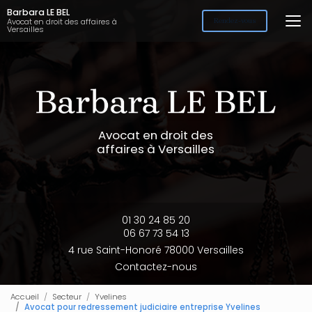
Aller
Barbara LE BEL
au
Avocat en droit des affaires à
Rendez-vous
Versailles
contenu
principal
Avocat en droit des
affaires à Versailles
01 30 24 85 20
06 67 73 54 13
4 rue Saint-Honoré 78000 Versailles
Contactez-nous
Accueil
Secteur
Yvelines
Avocat pour redressement judiciaire entreprise Yvelines