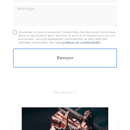
Message
J'autorise ce site à conserver l'ensemble des données transmises
dans ce formulaire pour faciliter le suivi et le traitement de ma
demande.
(Aucune exploitation commerciale ne sera faite des
données concervées. Voir notre
politique de confidentialité
)
En savoir +