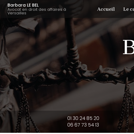
Aller
Navigation principale
Barbara LE BEL
Accueil
Le c
au
Avocat en droit des affaires à
Versailles
contenu
principal
01 30 24 85 20
06 67 73 54 13