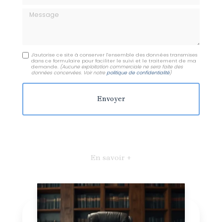
Message
J'autorise ce site à conserver l'ensemble des données transmises
dans ce formulaire pour faciliter le suivi et le traitement de ma
demande.
(Aucune exploitation commerciale ne sera faite des
données concervées. Voir notre
politique de confidentialité
)
En savoir +