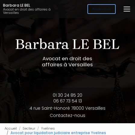
Aller
Barbara LE BEL
au
Avocat en droit des affaires à
Rendez-vous
Versailles
contenu
principal
Avocat en droit des
affaires à Versailles
01 30 24 85 20
06 67 73 54 13
4 rue Saint-Honoré 78000 Versailles
Contactez-nous
Accueil
Secteur
Yvelines
Avocat pour liquidation judiciaire entreprise Yvelines