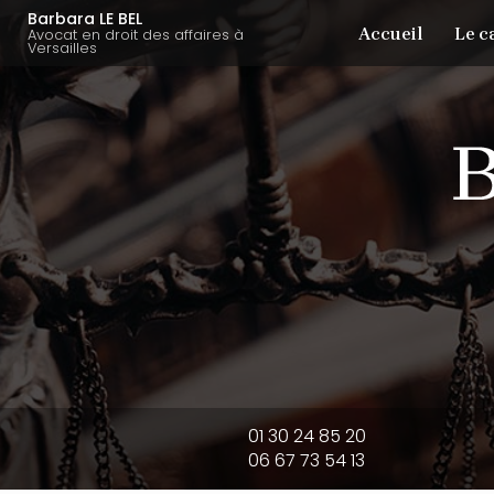
Aller
Navigation principale
Barbara LE BEL
Accueil
Le c
au
Avocat en droit des affaires à
Versailles
contenu
principal
01 30 24 85 20
06 67 73 54 13