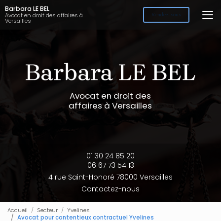
Aller
Barbara LE BEL
au
Avocat en droit des affaires à
Rendez-vous
Versailles
contenu
principal
Avocat en droit des
affaires à Versailles
01 30 24 85 20
06 67 73 54 13
4 rue Saint-Honoré 78000 Versailles
Contactez-nous
Accueil
Secteur
Yvelines
Avocat pour contentieux contractuel Yvelines