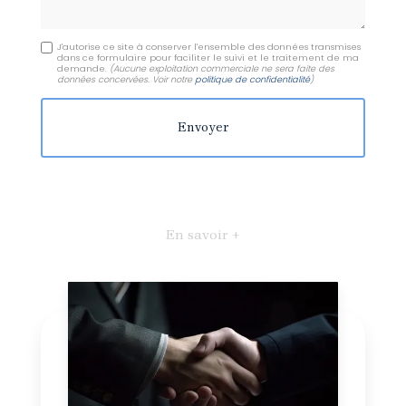
J'autorise ce site à conserver l'ensemble des données transmises
dans ce formulaire pour faciliter le suivi et le traitement de ma
demande.
(Aucune exploitation commerciale ne sera faite des
données concervées. Voir notre
politique de confidentialité
)
En savoir +