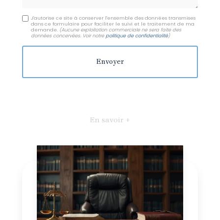
J'autorise ce site à conserver l'ensemble des données transmises
dans ce formulaire pour faciliter le suivi et le traitement de ma
demande.
(Aucune exploitation commerciale ne sera faite des
données concervées. Voir notre
politique de confidentialité
)
En savoir +