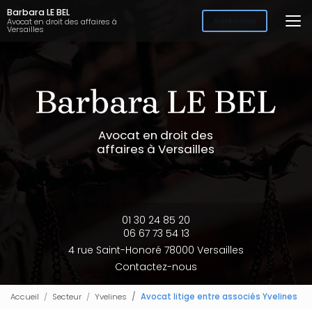
Aller
Barbara LE BEL
au
Avocat en droit des affaires à
Rendez-vous
Versailles
contenu
principal
Avocat en droit des
affaires à Versailles
01 30 24 85 20
06 67 73 54 13
4 rue Saint-Honoré 78000 Versailles
Contactez-nous
Accueil
Secteur
Yvelines
Avocat litige entre associés Yvelines