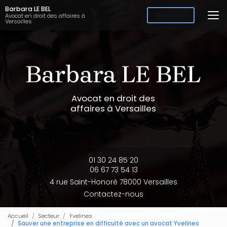
Aller
Barbara LE BEL
au
Avocat en droit des affaires à
Rendez-vous
Versailles
contenu
principal
Avocat en droit des
affaires à Versailles
01 30 24 85 20
06 67 73 54 13
4 rue Saint-Honoré 78000 Versailles
Contactez-nous
Accueil
Secteur
Yvelines
Sauver une entreprise en difficulté avec un avocat Yvelines