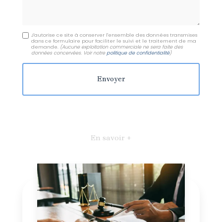
J'autorise ce site à conserver l'ensemble des données transmises
dans ce formulaire pour faciliter le suivi et le traitement de ma
demande.
(Aucune exploitation commerciale ne sera faite des
données concervées. Voir notre
politique de confidentialité
)
En savoir +