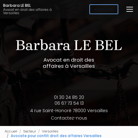
Aller
Barbara LE BEL
au
Avocat en droit des affaires à
Rendez-vous
Versailles
contenu
principal
Avocat en droit des
affaires à Versailles
01 30 24 85 20
06 67 73 54 13
4 rue Saint-Honoré 78000 Versailles
Contactez-nous
Accueil
Secteur
Versailles
Avocate pour conflit droit des affaires Versailles