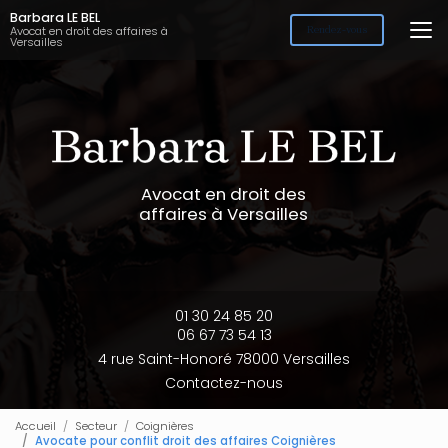
Aller
Barbara LE BEL
au
Avocat en droit des affaires à
Rendez-vous
Versailles
contenu
principal
Avocat en droit des
affaires à Versailles
01 30 24 85 20
06 67 73 54 13
4 rue Saint-Honoré 78000 Versailles
Contactez-nous
Accueil
Secteur
Coignières
Avocate pour conflit droit des affaires Coignières