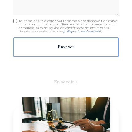
J'autorise ce site à conserver l'ensemble des données transmises
dans ce formulaire pour faciliter le suivi et le traitement de ma
demande.
(Aucune exploitation commerciale ne sera faite des
données concervées. Voir notre
politique de confidentialité
)
En savoir +