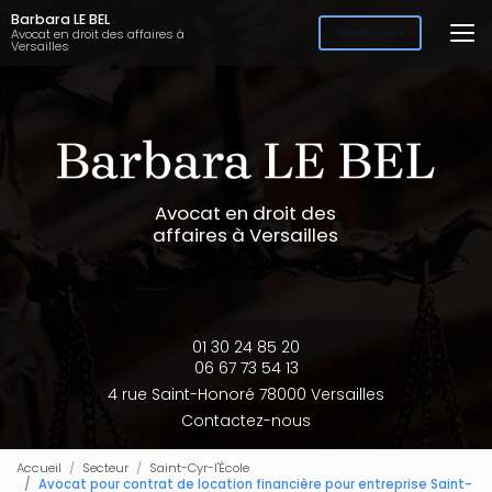
Aller
Barbara LE BEL
au
Avocat en droit des affaires à
Rendez-vous
Versailles
contenu
principal
Avocat en droit des
affaires à Versailles
01 30 24 85 20
06 67 73 54 13
4 rue Saint-Honoré 78000 Versailles
Contactez-nous
Accueil
Secteur
Saint-Cyr-l'École
Avocat pour contrat de location financière pour entreprise Saint-