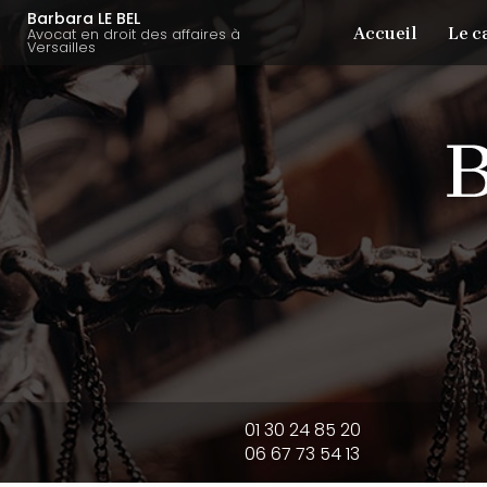
Aller
Navigation principale
Barbara LE BEL
Accueil
Le c
au
Avocat en droit des affaires à
Versailles
contenu
principal
01 30 24 85 20
06 67 73 54 13