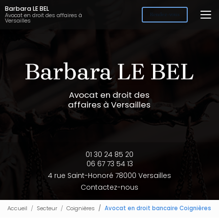
Aller
Barbara LE BEL
au
Avocat en droit des affaires à
Rendez-vous
Versailles
contenu
principal
Avocat en droit des
affaires à Versailles
01 30 24 85 20
06 67 73 54 13
4 rue Saint-Honoré 78000 Versailles
Contactez-nous
Accueil
Secteur
Coignières
Avocat en droit bancaire Coignières