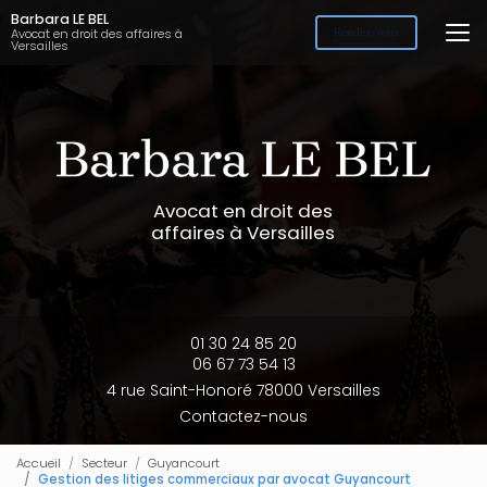
Aller
Barbara LE BEL
au
Avocat en droit des affaires à
Rendez-vous
Versailles
contenu
principal
Avocat en droit des
affaires à Versailles
01 30 24 85 20
06 67 73 54 13
4 rue Saint-Honoré 78000 Versailles
Contactez-nous
Accueil
Secteur
Guyancourt
Gestion des litiges commerciaux par avocat Guyancourt