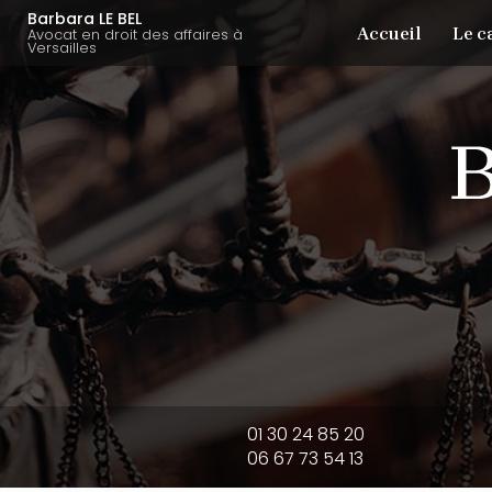
Aller
Navigation principale
Barbara LE BEL
Accueil
Le c
au
Avocat en droit des affaires à
Versailles
contenu
principal
01 30 24 85 20
06 67 73 54 13