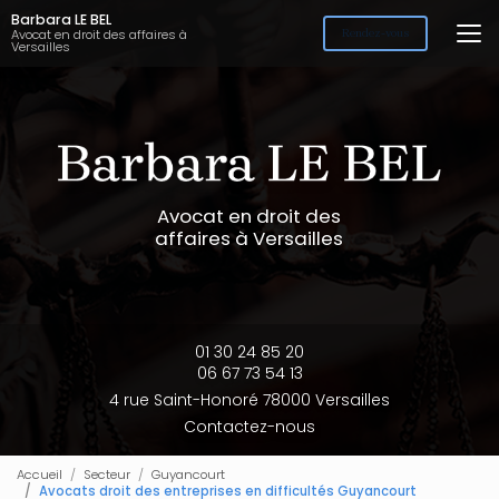
Aller
Barbara LE BEL
au
Avocat en droit des affaires à
Rendez-vous
Versailles
contenu
principal
Avocat en droit des
affaires à Versailles
01 30 24 85 20
06 67 73 54 13
4 rue Saint-Honoré 78000 Versailles
Contactez-nous
Accueil
Secteur
Guyancourt
Avocats droit des entreprises en difficultés Guyancourt