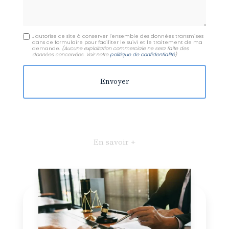
J'autorise ce site à conserver l'ensemble des données transmises
dans ce formulaire pour faciliter le suivi et le traitement de ma
demande.
(Aucune exploitation commerciale ne sera faite des
données concervées. Voir notre
politique de confidentialité
)
En savoir +