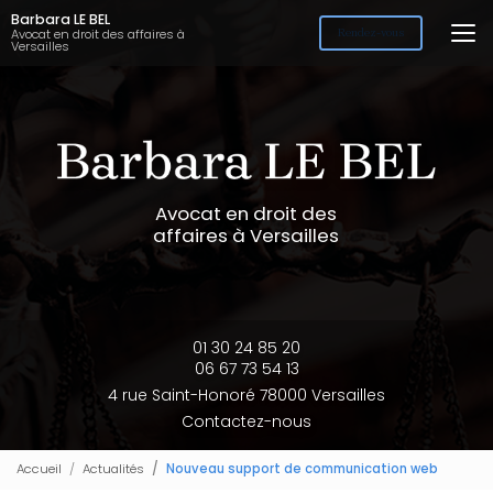
Aller
Barbara LE BEL
au
Avocat en droit des affaires à
Rendez-vous
Versailles
contenu
principal
Avocat en droit des
affaires à Versailles
01 30 24 85 20
06 67 73 54 13
4 rue Saint-Honoré 78000 Versailles
Contactez-nous
Accueil
Actualités
Nouveau support de communication web