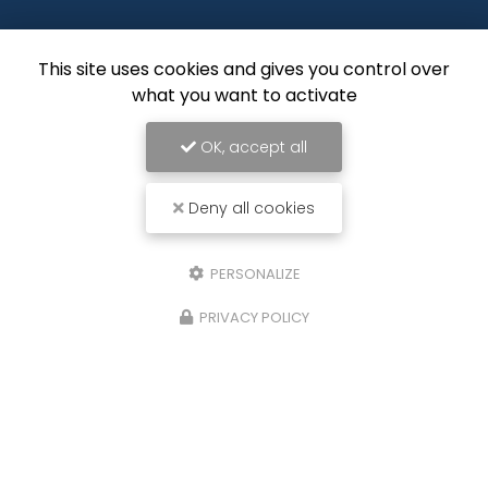
Nom Prénom
This site uses cookies and gives you control over
Société
what you want to activate
Email
OK, accept all
Téléphone
Deny all cookies
Message
PERSONALIZE
PRIVACY POLICY
J'autorise ce site à conserver l'ensemble des données transmises dans
ce formulaire pour faciliter le suivi et le traitement de ma demande.
(Aucune exploitation commerciale ne sera faite des données conservées.
Voir notre
politique de confidentialité
)